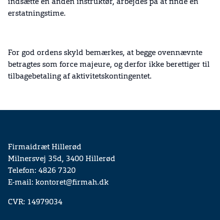
indsætte en anden instruktør, arbejdes på at finde en
erstatningstime.
For god ordens skyld bemærkes, at begge ovennævnte
betragtes som force majeure, og derfor ikke berettiger til
tilbagebetaling af aktivitetskontingentet.
Firmaidræt Hillerød
Milnersvej 35d, 3400 Hillerød
Telefon: 4826 7320
E-mail: kontoret@firmah.dk
CVR: 14979034