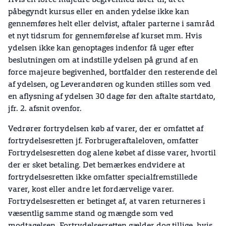
Hvis en force majeure begivenhed fører til, at et
påbegyndt kursus eller en anden ydelse ikke kan
gennemføres helt eller delvist, aftaler parterne i samråd
et nyt tidsrum for gennemførelse af kurset mm. Hvis
ydelsen ikke kan genoptages indenfor få uger efter
beslutningen om at indstille ydelsen på grund af en
force majeure begivenhed, bortfalder den resterende del
af ydelsen, og Leverandøren og kunden stilles som ved
en aflysning af ydelsen 30 dage før den aftalte startdato,
jfr. 2. afsnit ovenfor.
Vedrører fortrydelsen køb af varer, der er omfattet af
fortrydelsesretten jf. Forbrugeraftaleloven, omfatter
Fortrydelsesretten dog alene købet af disse varer, hvortil
der er sket betaling. Det bemærkes endvidere at
fortrydelsesretten ikke omfatter specialfremstillede
varer, kost eller andre let fordærvelige varer.
Fortrydelsesretten er betinget af, at varen returneres i
væsentlig samme stand og mængde som ved